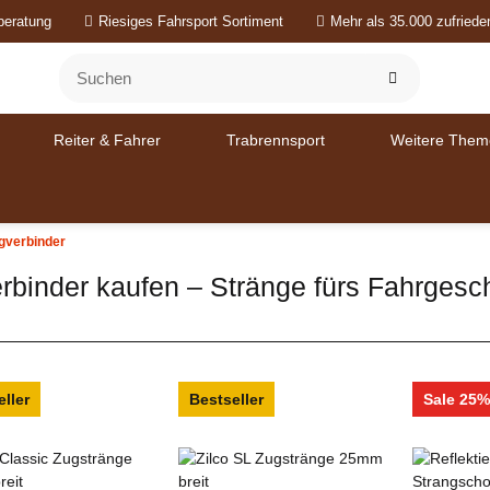
beratung
Riesiges Fahrsport Sortiment
Mehr als 35.000 zufried
Reiter & Fahrer
Trabrennsport
Weitere Them
gverbinder
binder kaufen – Stränge fürs Fahrgesch
ller
Bestseller
Sale 25%