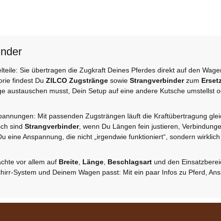
inder
lteile: Sie übertragen die Zugkraft Deines Pferdes direkt auf den Wa
orie findest Du
ZILCO Zugstränge
sowie
Strangverbinder
zum
Erset
 austauschen musst, Dein Setup auf eine andere Kutsche umstellst oder
annungen: Mit passenden Zugsträngen läuft die Kraftübertragung gleic
sch sind
Strangverbinder
, wenn Du Längen fein justieren, Verbindung
eine Anspannung, die nicht „irgendwie funktioniert“, sondern wirklich
chte vor allem auf
Breite
,
Länge
,
Beschlagsart
und den Einsatzbereic
hirr-System und Deinem Wagen passt: Mit ein paar Infos zu Pferd, An