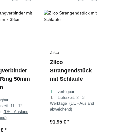
Zilco
Zilco
gverbinder
Strangendstück
-Ring 50mm
mit Schlaufe
m
verfügbar
Lieferzeit:
2 - 3
ügbar
Werktage
(DE - Ausland
erzeit:
11 - 12
abweichend)
ge
(DE - Ausland
end)
91,95 €
*
 €
*