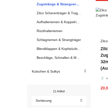
Zugstränge & Strangverbinder
Zilco Scherenträger & Tragösen
Aufhalteriemen & Koppelriemen
Rückhalteriemen
Schlagriemen & Strangträger
Zilco
Zil
Blendklappen & Kopfstückteile
Zug
Beschläge, Schnallen & Metallteile
32m
(Au
Kutschen & Sulkys
v
20,
11 Artikel
Sortierung