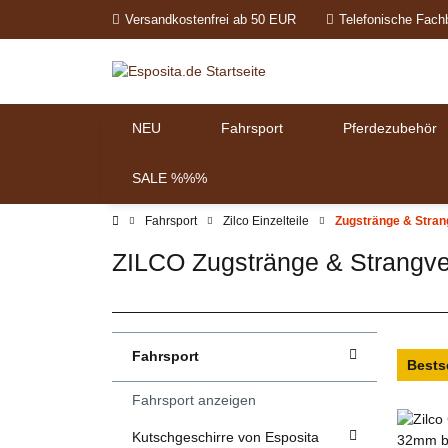
Versandkostenfrei ab 50 EUR
Telefonische Fach
NEU
Fahrsport
Pferdezubehör
SALE %%%
Fahrsport
Zilco Einzelteile
Zugstränge & Stran
ZILCO Zugstränge & Strangver
Fahrsport
Bestse
Fahrsport anzeigen
Kutschgeschirre von Esposita