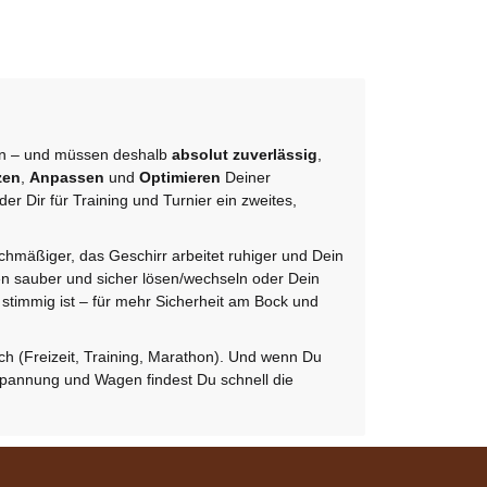
Zilco
Zilco Zugstränge
mit D-Ringen und
Langloch 32mm
gen – und müssen deshalb
absolut zuverlässig
,
verfügbar
breit für Classic
zen
,
Anpassen
und
Optimieren
Deiner
Lieferzeit:
2 - 3
 Dir für Training und Turnier ein zweites,
Geschirre Medium
Werktage
(DE - Ausland
abweichend)
hmäßiger, das Geschirr arbeitet ruhiger und Dein
99,95 €
*
en sauber und sicher lösen/wechseln oder Dein
 stimmig ist – für mehr Sicherheit am Bock und
h (Freizeit, Training, Marathon). Und wenn Du
spannung und Wagen findest Du schnell die