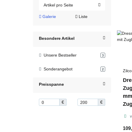
Artikel pro Seite
Galerie
Liste
Besondere Artikel
Unsere Bestseller
Artikel gefunden
3
Sonderangebot
Artikel gefunden
2
Zilco
Dre
Preisspanne
Zug
mm
€
€
Zug
v
109,