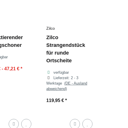
Zilco
ktierender
Zilco
gschoner
Strangendstück
für runde
ügbar
Ortscheite
 -
47,21 €
*
verfügbar
Lieferzeit:
2 - 3
Werktage
(DE - Ausland
abweichend)
119,95 €
*