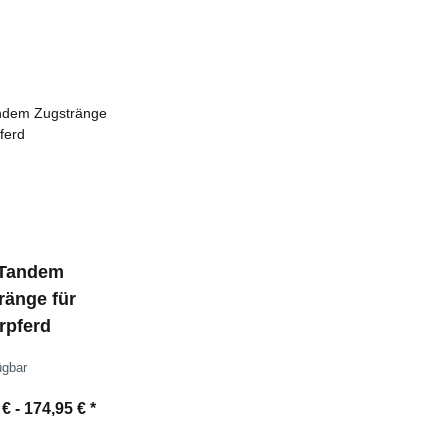
 Tandem
ränge für
rpferd
ügbar
 € -
174,95 €
*