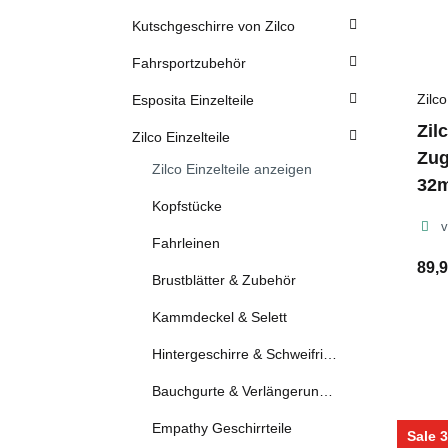
Kutschgeschirre von Zilco
Fahrsportzubehör
Zilco
Esposita Einzelteile
Zil
Zilco Einzelteile
Zug
Zilco Einzelteile anzeigen
32m
Kopfstücke
v
Fahrleinen
89,9
Brustblätter & Zubehör
Kammdeckel & Selett
Hintergeschirre & Schweifriemen
Bauchgurte & Verlängerungen
Empathy Geschirrteile
Sale 