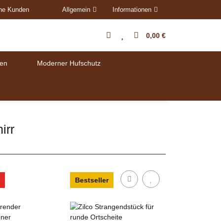
ene Kunden
Allgemein
Informationen
0,00 €
en
Moderner Hufschutz
irr
Bestseller