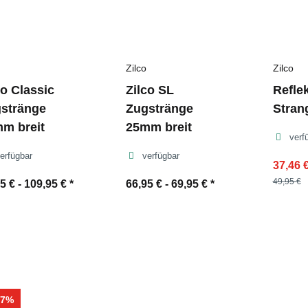
Zilco
Zilco
co Classic
Zilco SL
Refle
stränge
Zugstränge
Stran
m breit
25mm breit
verf
erfügbar
verfügbar
37,46 €
49,95 €
5 € -
109,95 €
*
66,95 € -
69,95 €
*
37%