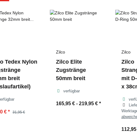
Zilco
Zilco
co Tedex Nylon
Zilco Elite
Zilco
stränge
Zugstränge
Stran
m breit
50mm breit
mit D
slaufartikel)
x 38c
verfügbar
erfügbar
verf
165,95 € -
219,95 €
*
Lief
Werkta
00 €
*
31,95 €
abweich
112,95