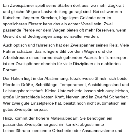
Ein Zweispänner spielt seine Stärken dort aus, wo mehr Zugkraft
und gleichmäßigere Lastverteilung gefragt sind. Bei schwereren
Kutschen, längeren Strecken, hügeligem Gelände oder im
sportlicheren Einsatz kann das ein echter Vorteil sein. Zwei
passende Pferde vor dem Wagen bieten oft mehr Reserven, wenn
Gewicht und Bedingungen anspruchsvoller werden.
Auch optisch und fahrerisch hat der Zweispänner seinen Reiz. Viele
Fahrer schätzen das ruhigere Bild vor dem Wagen und die
Arbeitsfreude eines harmonisch gehenden Paares. Im Turniersport
ist der Zweispänner ohnehin für viele Disziplinen ein etabliertes
Format.
Der Haken liegt in der Abstimmung. Idealerweise ähneln sich beide
Pferde in Größe, Schrittlänge, Temperament, Ausbildungsstand und
Leistungsbereitschaft. Kleine Unterschiede lassen sich ausgleichen,
große Unterschiede kosten Kraft, Nerven und im Zweifel Sicherheit.
Wer zwei gute Einzelpferde hat, besitzt noch nicht automatisch ein
gutes Zweispännerpaar.
Hinzu kommt der höhere Materialbedarf. Sie benötigen ein
passendes Zweispännergeschirr, korrekt abgestimmte
Leinenführung
, geeignete Ortscheite oder Anspannsysteme und