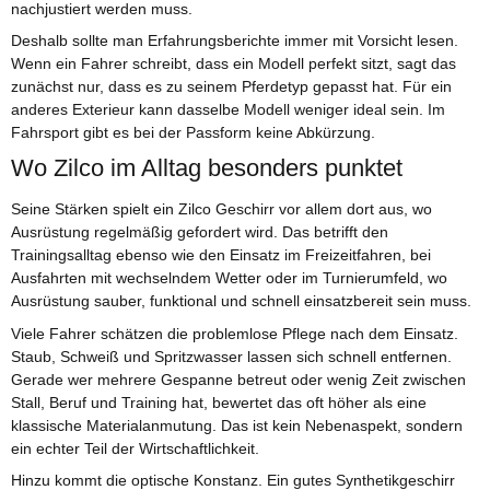
nachjustiert werden muss.
Deshalb sollte man Erfahrungsberichte immer mit Vorsicht lesen.
Wenn ein Fahrer schreibt, dass ein Modell perfekt sitzt, sagt das
zunächst nur, dass es zu seinem Pferdetyp gepasst hat. Für ein
anderes Exterieur kann dasselbe Modell weniger ideal sein. Im
Fahrsport gibt es bei der Passform keine Abkürzung.
Wo Zilco im Alltag besonders punktet
Seine Stärken spielt ein Zilco Geschirr vor allem dort aus, wo
Ausrüstung regelmäßig gefordert wird. Das betrifft den
Trainingsalltag ebenso wie den Einsatz im Freizeitfahren, bei
Ausfahrten mit wechselndem Wetter oder im Turnierumfeld, wo
Ausrüstung sauber, funktional und schnell einsatzbereit sein muss.
Viele Fahrer schätzen die problemlose Pflege nach dem Einsatz.
Staub, Schweiß und Spritzwasser lassen sich schnell entfernen.
Gerade wer mehrere Gespanne betreut oder wenig Zeit zwischen
Stall, Beruf und Training hat, bewertet das oft höher als eine
klassische Materialanmutung. Das ist kein Nebenaspekt, sondern
ein echter Teil der Wirtschaftlichkeit.
Hinzu kommt die optische Konstanz. Ein gutes Synthetikgeschirr