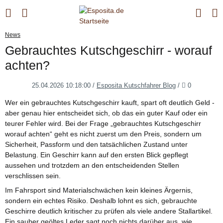
News
Gebrauchtes Kutschgeschirr - worauf
achten?
Kommentar
25.04.2026 10:18:00
/
Esposita Kutschfahrer Blog
/
0
Wer ein gebrauchtes Kutschgeschirr kauft, spart oft deutlich Geld -
aber genau hier entscheidet sich, ob das ein guter Kauf oder ein
teurer Fehler wird. Bei der Frage „gebrauchtes Kutschgeschirr
worauf achten“ geht es nicht zuerst um den Preis, sondern um
Sicherheit, Passform und den tatsächlichen Zustand unter
Belastung. Ein Geschirr kann auf den ersten Blick gepflegt
aussehen und trotzdem an den entscheidenden Stellen
verschlissen sein.
Im Fahrsport sind Materialschwächen kein kleines Ärgernis,
sondern ein echtes Risiko. Deshalb lohnt es sich, gebrauchte
Geschirre deutlich kritischer zu prüfen als viele andere Stallartikel.
Ein sauber geöltes Leder sagt noch nichts darüber aus, wie