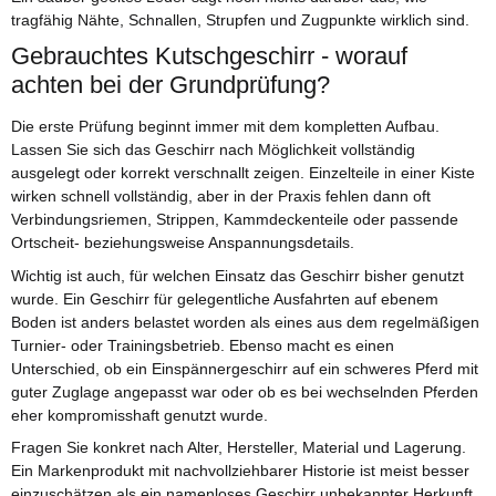
tragfähig Nähte, Schnallen, Strupfen und Zugpunkte wirklich sind.
Gebrauchtes Kutschgeschirr - worauf
achten bei der Grundprüfung?
Die erste Prüfung beginnt immer mit dem kompletten Aufbau.
Lassen Sie sich das Geschirr nach Möglichkeit vollständig
ausgelegt oder korrekt verschnallt zeigen. Einzelteile in einer Kiste
wirken schnell vollständig, aber in der Praxis fehlen dann oft
Verbindungsriemen, Strippen, Kammdeckenteile oder passende
Ortscheit- beziehungsweise Anspannungsdetails.
Wichtig ist auch, für welchen Einsatz das Geschirr bisher genutzt
wurde. Ein Geschirr für gelegentliche Ausfahrten auf ebenem
Boden ist anders belastet worden als eines aus dem regelmäßigen
Turnier- oder Trainingsbetrieb. Ebenso macht es einen
Unterschied, ob ein Einspännergeschirr auf ein schweres Pferd mit
guter Zuglage angepasst war oder ob es bei wechselnden Pferden
eher kompromisshaft genutzt wurde.
Fragen Sie konkret nach Alter, Hersteller, Material und Lagerung.
Ein Markenprodukt mit nachvollziehbarer Historie ist meist besser
einzuschätzen als ein namenloses Geschirr unbekannter Herkunft.