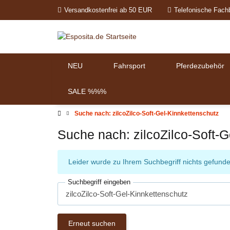
Versandkostenfrei ab 50 EUR
Telefonische Fach
NEU
Fahrsport
Pferdezubehör
SALE %%%
Suche nach: zilcoZilco-Soft-Gel-Kinnkettenschutz
Suche nach: zilcoZilco-Soft-G
x
Leider wurde zu Ihrem Suchbegriff nichts gefunde
Suchbegriff eingeben
Erneut suchen