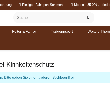
beratung
Riesiges Fahrsport Sortiment
Mehr als 35.000 zufried
Reiter & Fahrer
Trabrennsport
Weitere Them
el-Kinnkettenschutz
n. Bitte geben Sie einen anderen Suchbegriff ein.