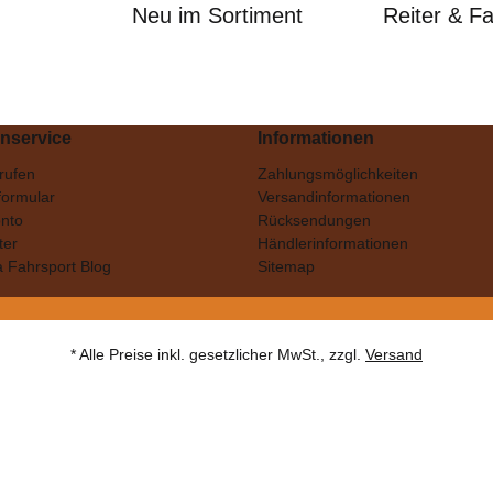
Neu im Sortiment
Reiter & F
nservice
Informationen
nrufen
Zahlungsmöglichkeiten
formular
Versandinformationen
nto
Rücksendungen
ter
Händlerinformationen
a Fahrsport Blog
Sitemap
* Alle Preise inkl. gesetzlicher MwSt., zzgl.
Versand