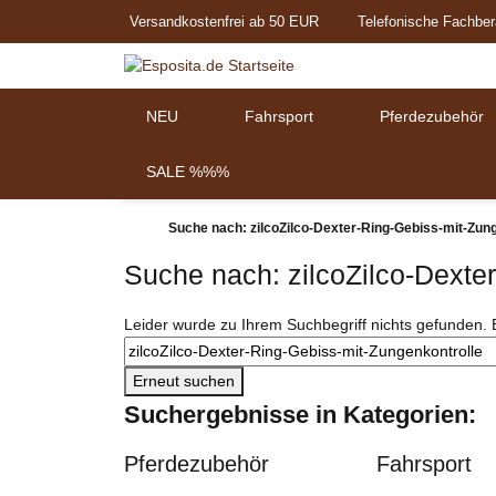
Versandkostenfrei ab 50 EUR
Telefonische Fachber
NEU
Fahrsport
Pferdezubehör
SALE %%%
Suche nach: zilcoZilco-Dexter-Ring-Gebiss-mit-Zun
Suche nach: zilcoZilco-Dexte
x
Leider wurde zu Ihrem Suchbegriff nichts gefunden. 
Erneut suchen
Suchergebnisse in Kategorien:
Pferdezubehör
Fahrsport