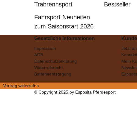
Trabrennsport
Bestseller
Fahrsport Neuheiten
zum Saisonstart 2026
Gesetzliche Informationen
Kunde
Impressum
Jetzt a
AGB
Kontakt
Datenschutzerklärung
Mein Ko
Widerrufsrecht
Newslet
Batterieentsorgung
Esposit
Vertrag widerrufen
© Copyright 2025 by Esposita Pferdesport