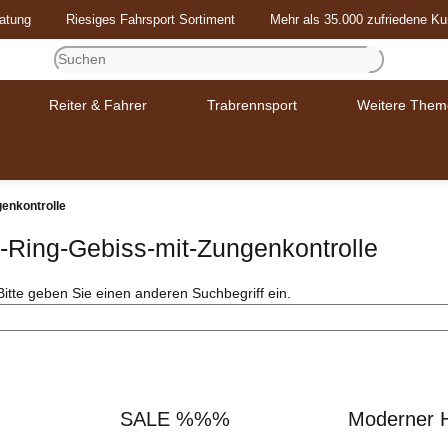
atung
Riesiges Fahrsport Sortiment
Mehr als 35.000 zufriedene K
Reiter & Fahrer
Trabrennsport
Weitere Them
genkontrolle
r-Ring-Gebiss-mit-Zungenkontrolle
Bitte geben Sie einen anderen Suchbegriff ein.
SALE %%%
Moderner 