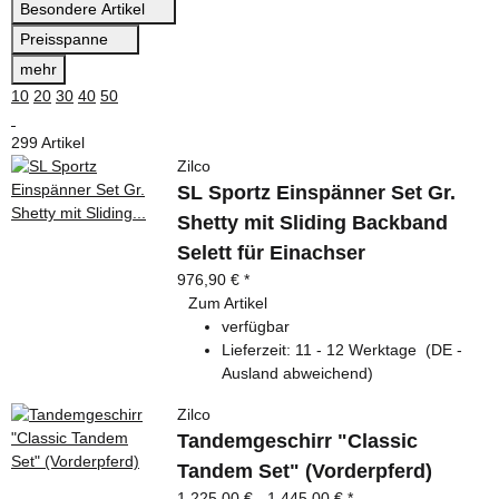
Besondere Artikel
Preisspanne
mehr
10
20
30
40
50
299 Artikel
Zilco
SL Sportz Einspänner Set Gr.
Shetty mit Sliding Backband
Selett für Einachser
976,90 €
*
Zum Artikel
verfügbar
Lieferzeit:
11 - 12 Werktage
(DE -
Ausland abweichend)
Zilco
Tandemgeschirr "Classic
Tandem Set" (Vorderpferd)
1.225,00 € -
1.445,00 €
*