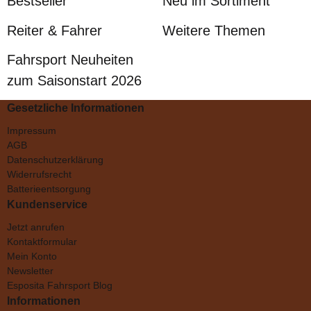
Bestseller
Neu im Sortiment
Reiter & Fahrer
Weitere Themen
Fahrsport Neuheiten
zum Saisonstart 2026
Gesetzliche Informationen
Impressum
AGB
Datenschutzerklärung
Widerrufsrecht
Batterieentsorgung
Kundenservice
Jetzt anrufen
Kontaktformular
Mein Konto
Newsletter
Esposita Fahrsport Blog
Informationen